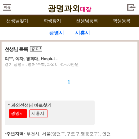
광명과외
대장
선생님찾기
학생찾기
선생님등록
학생등록
광명시
시흥시
선생님 목록
여**, 여자, 경희대, Hospital..
경기 광명시, 영어/수학, 과외비 41~50만원
1
* 과외선생님 바로찾기
광명시
시흥시
•
주변지역:
부천시
,
서울(양천구,구로구,영등포구)
,
인천