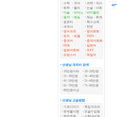
수학
국어
과학
국사
여*
화학
물리
논술
사회
미술
피아노
바이올린
음악
예능
체능
회계
컴퓨터
특수교육
세계사
한문
영어과외
영어회화
토익
토플
TEPS
중국어
중국어회화
HSK
일본어
일본어회화
JLPT
프랑스어
독일어
• 선생님 과외비 검색
10만원이하
10~20만원
21~30만원
31~40만원
41~50만원
51~60만원
61~70만원
71~80만원
80만원이상
• 선생님 교습방법
기초다지기
쪽집게과외
문제풀이형
포괄수업형
책위주형
시험대비형