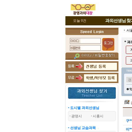
과외선생님
찾
오늘 0건
서
* 
• 도시별 과외선생님
광명시
시흥시
구*
• 선생님 교습과목
이*