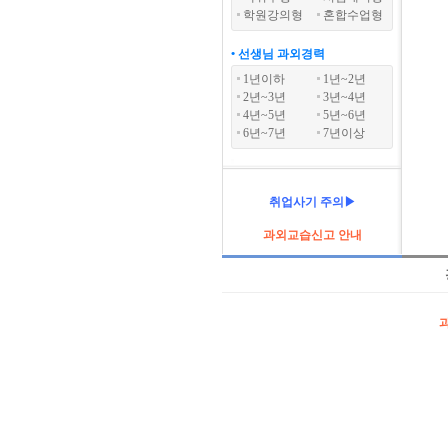
학원강의형
혼합수업형
• 선생님 과외경력
1년이하
1년~2년
2년~3년
3년~4년
4년~5년
5년~6년
6년~7년
7년이상
취업사기 주의▶
과외교습신고 안내