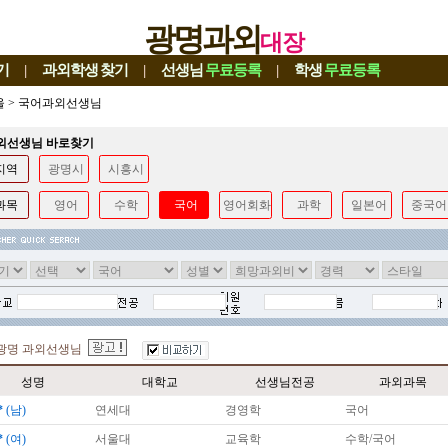
광명과외
대장
기
|
과외학생
찾기
|
선생님
무료등록
|
학생
무료등록
울
>
국어과외선생님
과외선생님 바로찾기
지역
광명시
시흥시
과목
영어
수학
국어
영어회화
과학
일본어
중국어
광명 과외선생님
성명
대학교
선생님전공
과외과목
*
(남)
연세대
경영학
국어
*
(여)
서울대
교육학
수학/국어