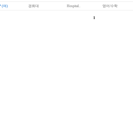
*
(여)
경희대
Hospital..
영어/수학
1