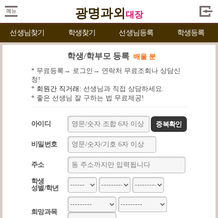
광명과외
대장
선생님찾기
학생찾기
선생님등록
학생등록
학생/학부모 등록
배울 분
* 무료등록→ 로그인→ 연락처 무료조회나 상담신
청!
*
회원간 직거래:
선생님과 직접 상담하세요.
* 좋은 선생님 잘 구하는 법 무료제공!
아이디
중복확인
비밀번호
주소
학생
성별/학년
희망과목