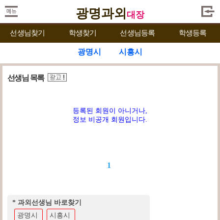
광명과외
대장
선생님찾기
학생찾기
선생님등록
학생등록
광명시
시흥시
선생님 목록
등록된 회원이 아니거나,
정보 비공개 회원입니다.
1
* 과외선생님 바로찾기
광명시
시흥시