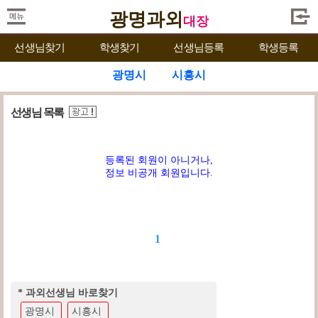
광명과외
대장
선생님찾기
학생찾기
선생님등록
학생등록
광명시
시흥시
선생님 목록
등록된 회원이 아니거나,
정보 비공개 회원입니다.
1
* 과외선생님 바로찾기
광명시
시흥시