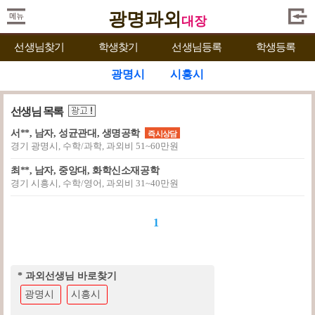
광명과외
대장
선생님찾기
학생찾기
선생님등록
학생등록
광명시
시흥시
선생님 목록
서**, 남자, 성균관대, 생명공학
즉시상담
경기 광명시, 수학/과학, 과외비 51~60만원
최**, 남자, 중앙대, 화학신소재공학
경기 시흥시, 수학/영어, 과외비 31~40만원
1
* 과외선생님 바로찾기
광명시
시흥시