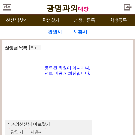
광명과외
대장
선생님찾기
학생찾기
선생님등록
학생등록
광명시
시흥시
선생님 목록
등록된 회원이 아니거나,
정보 비공개 회원입니다.
1
* 과외선생님 바로찾기
광명시
시흥시