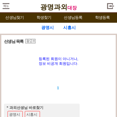
광명과외
대장
선생님찾기
학생찾기
선생님등록
학생등록
광명시
시흥시
선생님 목록
등록된 회원이 아니거나,
정보 비공개 회원입니다.
1
* 과외선생님 바로찾기
광명시
시흥시