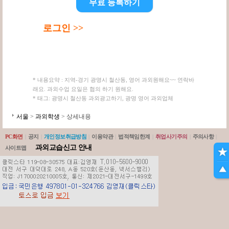
무료 등록하기
로그인 >>
* 내용요약 : 지역-경기 광명시 철산동, 영어 과외원해요~~ 연락바
래요. 과외수업 요일은 협의 하기 원해요.
* 태그: 광명시 철산동 과외광고하기, 광명 영어 과외업체
서울
>
과외학생
> 상세내용
PC화면
|
공지
|
개인정보취급방침
|
이용약관
|
법적책임한계
|
취업사기주의
|
주의사항
|
과외교습신고 안내
사이트맵