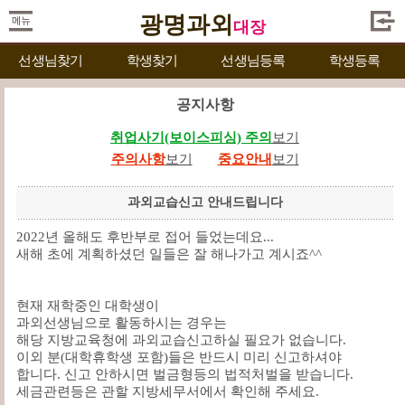
광명과외
대장
선생님찾기
학생찾기
선생님등록
학생등록
공지사항
취업사기(보이스피싱) 주의
보기
주의사항
보기
중요안내
보기
과외교습신고 안내드립니다
2022년 올해도 후반부로 접어 들었는데요...
새해 초에 계획하셨던 일들은 잘 해나가고 계시죠^^
현재 재학중인 대학생이
과외선생님으로 활동하시는 경우는
해당 지방교육청에 과외교습신고하실 필요가 없습니다.
이외 분(대학휴학생 포함)들은 반드시 미리 신고하셔야
합니다. 신고 안하시면 벌금형등의 법적처벌을 받습니다.
세금관련등은 관할 지방세무서에서 확인해 주세요.