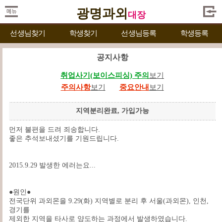
광명과외
대장
선생님찾기
학생찾기
선생님등록
학생등록
공지사항
취업사기(보이스피싱) 주의
보기
주의사항
보기
중요안내
보기
지역분리완료, 가입가능
먼저 불편을 드려 죄송합니다.
좋은 추석보내셨기를 기원드립니다.
2015.9.29 발생한 에러는요...
●원인●
전국단위 과외몬을 9.29(화) 지역별로 분리 후 서울(과외몬), 인천,
경기를
제외한 지역을 타사로 양도하는 과정에서 발생하였습니다.