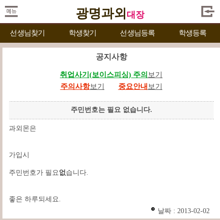
광명과외
대장
선생님찾기
학생찾기
선생님등록
학생등록
공지사항
취업사기(보이스피싱) 주의
보기
주의사항
보기
중요안내
보기
주민번호는 필요 없습니다.
과외몬은
가입시
주민번호가 필요
없
습니다.
좋은 하루되세요.
날짜 : 2013-02-02