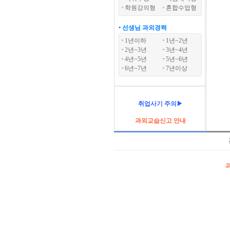
학원강의형
혼합수업형
• 선생님 과외경력
1년이하
1년~2년
2년~3년
3년~4년
4년~5년
5년~6년
6년~7년
7년이상
취업사기 주의▶
과외교습신고 안내