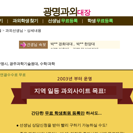
광명과외
대장
기
|
과외학생
찾기
|
선생님
무료등록
|
학생
무료등록
울
>
과외선생님
> 상세내용
이** 고려대 , 김** 성균관대
서** 성균관대 , 이** 성신여자대
박** 경희대대 , 박** 한양대
이** 가천대 , 김** 덕성여자대
박** 경희대 , 진** 중앙대
조** 명지대 , 고** 고려대대
명시, 광주과학기술원대, 수학/과학
진** 백석대 , 유** 고려대
송** 성균관대 , 홍** 충남대
연결수수료 무료
양** 한양대 , 박** 서울대
오** 이화여자대 , 정** 단국대대
김** 성균관대 ,
지역 일등 과외사이트 목표!
이** 고려대 , 김** 성균관대
서** 성균관대 , 이** 성신여자대
박** 경희대대 , 박** 한양대
이** 가천대 , 김** 덕성여자대
박** 경희대 , 진** 중앙대
간단한
무료 학생회원 등록만
하셔도...
조** 명지대 , 고** 고려대대
진** 백석대 , 유** 고려대
● 선생님 상담신청을 받아 빨리 구하기 가능하실 수도!
송** 성균관대 , 홍** 충남대