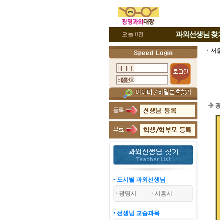
과외선생님
찾
오늘 0건
서
광
• 도시별 과외선생님
광명시
시흥시
• 선생님 교습과목