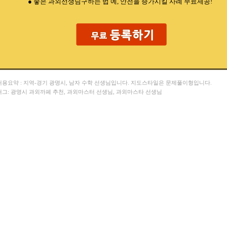
● 좋은 과외선생님구하는 법 예, 안전을 증가시킬 사례 무료제공!
양** 한양대 , 박** 서울대
오** 이화여자대 , 정** 단국대대
김** 성균관대 ,
 내용요약 : 지역-경기 광명시, 남자 수학 선생님입니다. 지도스타일은 문제풀이형입니다.
 태그: 광명시 과외까페 추천, 과외마스터 선생님, 과외마스타 선생님