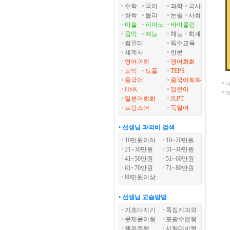
수학
국어
과학
국사
화학
물리
논술
사회
미술
피아노
바이올린
음악
예능
체능
회계
컴퓨터
특수교육
세계사
한문
영어과외
영어회화
토익
토플
TEPS
중국어
중국어회화
*
HSK
일본어
*
일본어회화
JLPT
프랑스어
독일어
• 선생님 과외비 검색
10만원이하
10~20만원
21~30만원
31~40만원
41~50만원
51~60만원
61~70만원
71~80만원
80만원이상
• 선생님 교습방법
기초다지기
쪽집게과외
문제풀이형
포괄수업형
책위주형
시험대비형